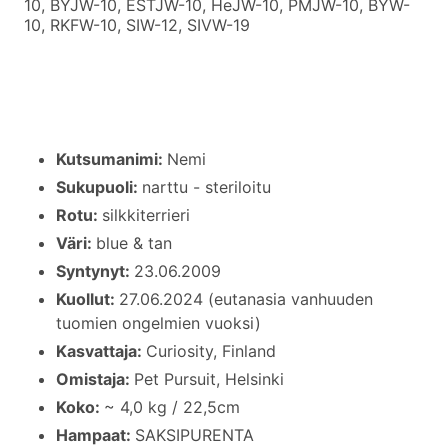
10, BYJW-10, ESTJW-10, HeJW-10, PMJW-10, BYW-
10, RKFW-10, SIW-12, SIVW-19
Kutsumanimi:
Nemi
Sukupuoli:
narttu - steriloitu
Rotu:
silkkiterrieri
Väri:
blue & tan
Syntynyt:
23.06.2009
Kuollut:
27.06.2024 (eutanasia vanhuuden
tuomien ongelmien vuoksi)
Kasvattaja:
Curiosity, Finland
Omistaja:
Pet Pursuit, Helsinki
Koko:
~ 4,0 kg / 22,5cm
Hampaat:
SAKSIPURENTA